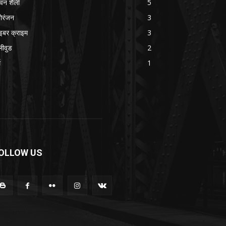
वन शैली
5
ोरंजन
3
इबर क्राइम
3
लीवुड
2
म
1
OLLOW US