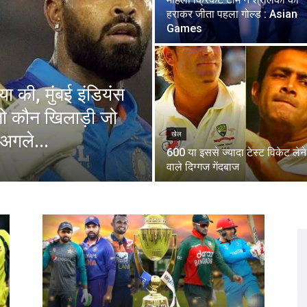
हराकर जीता पहला गोल्ड : Asian
Games
ा की, मुंबई इंडियंस
ं तो कौन खिलाड़ी जो
 अगले...
खेल
600 या इससे ज्यादा टेस्ट विकेट लेने
वाले दिग्गज गेंदबाज