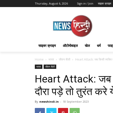
Thursday, August 6, 2026
Sign in / Join
साइबर क्राइम
साइबर क्राइम
ऑटोमोबाइल
खेल
धर्म
फाइ
Home
भारत
जीवन शैली
Heart Attack: जब किसी व्यक्ति को
भारत
जीवन शैली
Heart Attack: जब क
दौरा पड़े तो तुरंत करे 
By
newshindi.in
-
18 September 2023