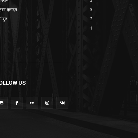
ोरंजन
3
इबर क्राइम
3
लीवुड
2
म
1
OLLOW US