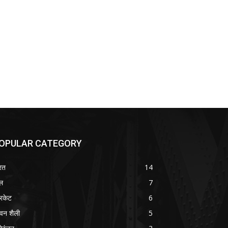
OPULAR CATEGORY
रत
14
ल
7
रिकेट
6
वन शैली
5