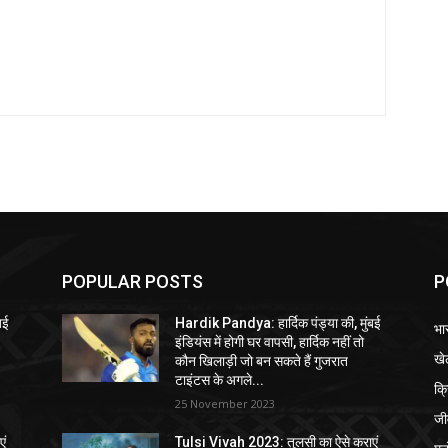
POPULAR POSTS
P
बई
Hardik Pandya: हार्दिक पंड्या की, मुंबई
भा
इंडियंस में होगी घर वापसी, हार्दिक नहीं तो
खे
कौन खिलाड़ी जो बन सकते हैं गुजरात
टाइंटस के अगले...
क्
25 November 2023
जी
एं
Tulsi Vivah 2023: तुलसी का ऐसे कराएं