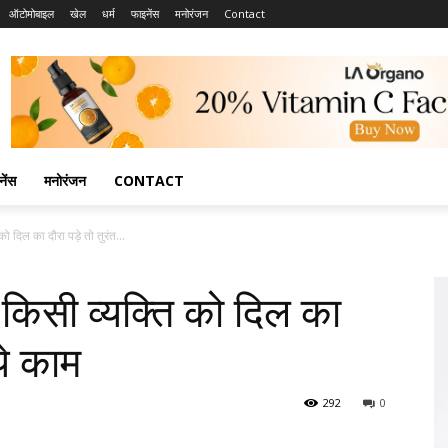
ऑटोमोबाइल
खेल
धर्म
फाइनेंस
मनोरंजन
Contact
नेंस
मनोरंजन
CONTACT
 दिल का दौरा पड़े तो तुरंत...
िसी व्यक्ति को दिल का
ये काम
292
0