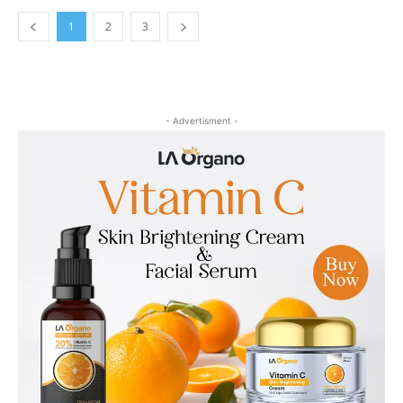
1
2
3
- Advertisment -